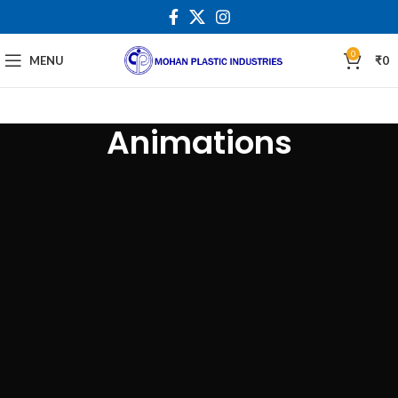
0
MENU
₹
0
Animations